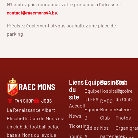
N’hésitez pas à annoncer votre présence à l’adresse :
contact@raecmons44.be
.
Précisez également si vous souhaitez une place de
parking
Liens
Équipes
Business
Club
RAEC MONS
du
Equipe
Hospitality
Histoire
site
D1 FFA
du Club
FAN SHOP
JOBS
RAEC
Accueil
Equipe
Business
Galerie
La Renaissance Albert
News
B
Club
Photos
Elisabeth Club de Mons est
Ticketing
un club de football belge
Ladies
Nos
Organigr
basé à Mons qui évolue
Young
A
partenaires
Clubs de