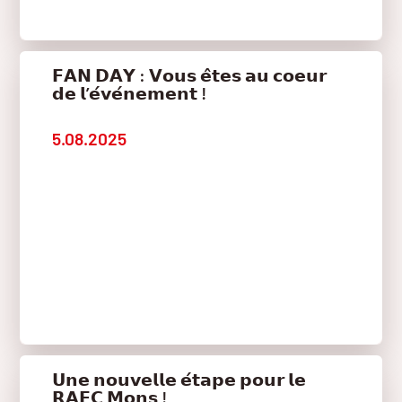
𝗙𝗔𝗡 𝗗𝗔𝗬 : 𝗩𝗼𝘂𝘀 𝗲̂𝘁𝗲𝘀 𝗮𝘂 𝗰𝗼𝗲𝘂𝗿
𝗱𝗲 𝗹’𝗲́𝘃𝗲́𝗻𝗲𝗺𝗲𝗻𝘁 !
5.08.2025
𝗨𝗻𝗲 𝗻𝗼𝘂𝘃𝗲𝗹𝗹𝗲 𝗲́𝘁𝗮𝗽𝗲 𝗽𝗼𝘂𝗿 𝗹𝗲
𝗥𝗔𝗘𝗖 𝗠𝗼𝗻𝘀 !