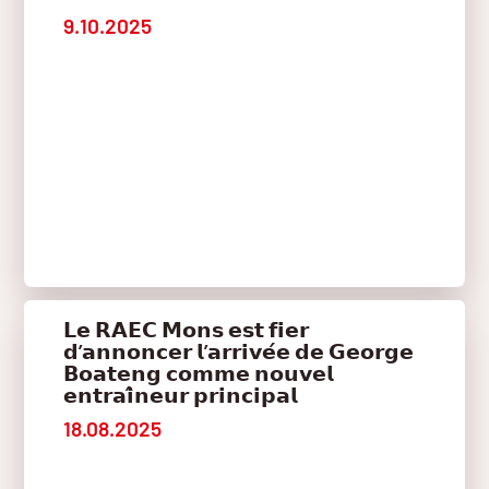
9.10.2025
𝗟𝗲 𝗥𝗔𝗘𝗖 𝗠𝗼𝗻𝘀 𝗲𝘀𝘁 𝗳𝗶𝗲𝗿
𝗱’𝗮𝗻𝗻𝗼𝗻𝗰𝗲𝗿 𝗹’𝗮𝗿𝗿𝗶𝘃𝗲́𝗲 𝗱𝗲 𝗚𝗲𝗼𝗿𝗴𝗲
𝗕𝗼𝗮𝘁𝗲𝗻𝗴 𝗰𝗼𝗺𝗺𝗲 𝗻𝗼𝘂𝘃𝗲𝗹
𝗲𝗻𝘁𝗿𝗮𝗶̂𝗻𝗲𝘂𝗿 𝗽𝗿𝗶𝗻𝗰𝗶𝗽𝗮𝗹
18.08.2025