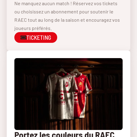
Ne manquez aucun match ! Réservez vos tickets
ou choisissez un abonnement pour soutenir le
RAEC tout au long de la saison et encouragez vos
joueurs préférés.
TICKETING
Portez les couleurs du RAEC