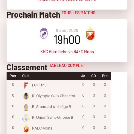
Prochain Match
TOUS LES MATCHS
8 août 2026
19h00
KRC Harelbeke vs RAEC Mons
Classement
TABLEAU COMPLET
Pos
Club
Jo
GD
Pts
0
0
0
0
FC Flénu
0
0
0
0
R. Olympic Club Charleroi
0
0
0
0
R. Standard de Liège B
0
0
0
0
R. Union Saint-Gilloise B
0
0
0
0
RAEC Mons