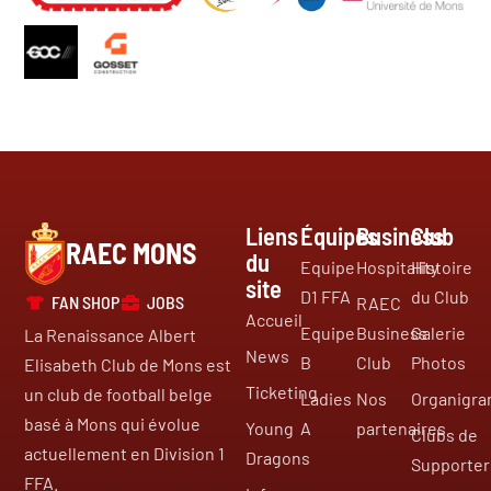
Liens
Équipes
Business
Club
RAEC MONS
du
Equipe
Hospitality
Histoire
site
D1 FFA
du Club
FAN SHOP
JOBS
RAEC
Accueil
Equipe
Business
Galerie
La Renaissance Albert
News
B
Club
Photos
Elisabeth Club de Mons est
Ticketing
un club de football belge
Ladies
Nos
Organigr
basé à Mons qui évolue
Young
A
partenaires
Clubs de
actuellement en Division 1
Dragons
Supporter
FFA.