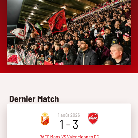
Dernier Match
1 août 2026
1
-
3
RAEC Mons VS Valenciennes FC