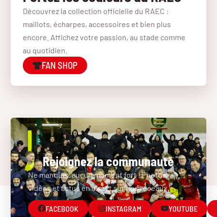
Découvrez la collection officielle du RAEC :
maillots, écharpes, accessoires et bien plus
encore. Affichez votre passion, au stade comme
au quotidien.
FAN SHOP
Rejoignez la communauté
Ne manquez aucun moment fort ! Photos,
vidéos et actus en direct sur nos réseaux.
FACEBOOK
INSTAGRAM
YOUTUBE