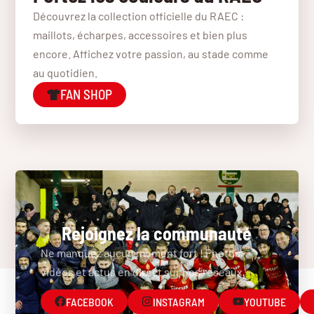
Découvrez la collection officielle du RAEC :
maillots, écharpes, accessoires et bien plus
encore. Affichez votre passion, au stade comme
au quotidien.
FAN SHOP
Rejoignez la communauté
Ne manquez aucun moment fort ! Photos,
vidéos et actus en direct sur nos réseaux.
FACEBOOK
INSTAGRAM
YOUTUBE