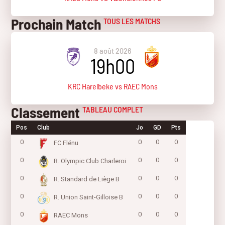
Prochain Match
TOUS LES MATCHS
8 août 2026
19h00
KRC Harelbeke vs RAEC Mons
Classement
TABLEAU COMPLET
Pos
Club
Jo
GD
Pts
0
0
0
0
FC Flénu
0
0
0
0
R. Olympic Club Charleroi
0
0
0
0
R. Standard de Liège B
0
0
0
0
R. Union Saint-Gilloise B
0
0
0
0
RAEC Mons