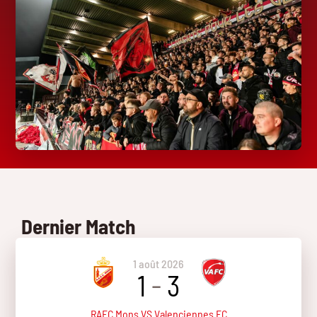
Dernier Match
1 août 2026
1
-
3
RAEC Mons VS Valenciennes FC