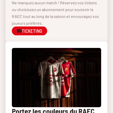
Ne manquez aucun match ! Réservez vos tickets
ou choisissez un abonnement pour soutenir le
RAEC tout au long de la saison et encouragez vos
joueurs préférés.
TICKETING
Portez les couleurs du RAEC