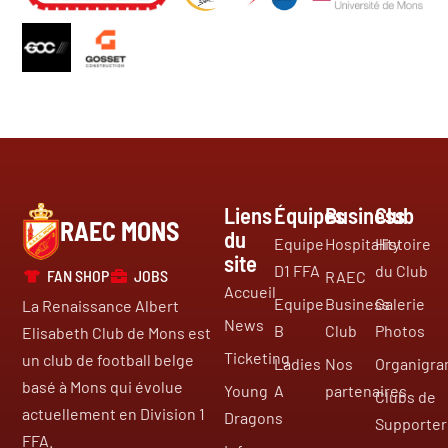
Liens
Équipes
Business
Club
RAEC MONS
du
Equipe
Hospitality
Histoire
site
D1 FFA
du Club
FAN SHOP
JOBS
RAEC
Accueil
Equipe
Business
Galerie
La Renaissance Albert
News
B
Club
Photos
Elisabeth Club de Mons est
Ticketing
un club de football belge
Ladies
Nos
Organigr
basé à Mons qui évolue
Young
A
partenaires
Clubs de
actuellement en Division 1
Dragons
Supporter
FFA.