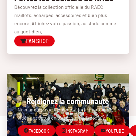
Découvrez la collection officielle du RAEC :
maillots, écharpes, accessoires et bien plus
encore. Affichez votre passion, au stade comme
au quotidien.
FAN SHOP
Rejoignez la communauté
Ne manquez aucun moment fort ! Photos,
vidéos et actus en direct sur nos réseaux.
FACEBOOK
INSTAGRAM
YOUTUBE