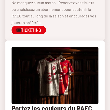
Ne manquez aucun match ! Réservez vos tickets
ou choisissez un abonnement pour soutenir le
RAEC tout au long de la saison et encouragez vos
joueurs préférés.
TICKETING
Portez les couleurs du RAEC