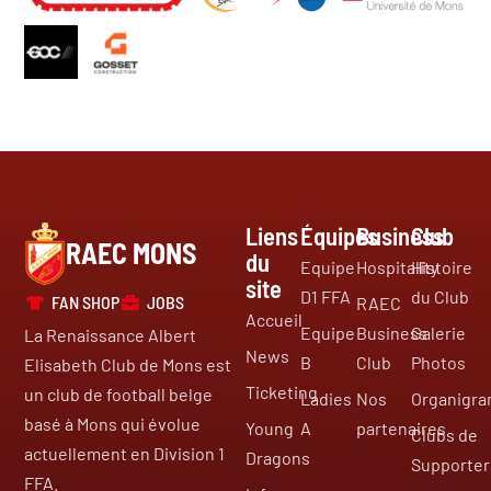
Liens
Équipes
Business
Club
RAEC MONS
du
Equipe
Hospitality
Histoire
site
D1 FFA
du Club
FAN SHOP
JOBS
RAEC
Accueil
Equipe
Business
Galerie
La Renaissance Albert
News
B
Club
Photos
Elisabeth Club de Mons est
Ticketing
un club de football belge
Ladies
Nos
Organigr
basé à Mons qui évolue
Young
A
partenaires
Clubs de
actuellement en Division 1
Dragons
Supporter
FFA.