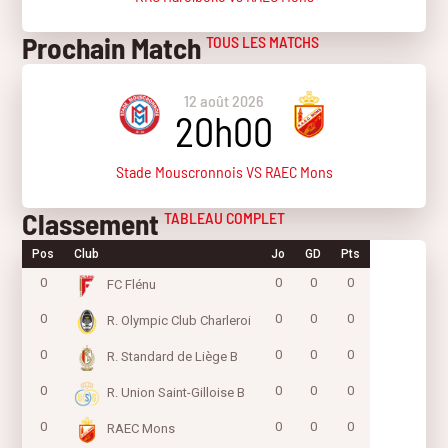
Prochain Match
TOUS LES MATCHS
12 août 2026
20h00
Stade Mouscronnois VS RAEC Mons
Classement
TABLEAU COMPLET
Pos
Club
Jo
GD
Pts
0
0
0
0
FC Flénu
0
0
0
0
R. Olympic Club Charleroi
0
0
0
0
R. Standard de Liège B
0
0
0
0
R. Union Saint-Gilloise B
0
0
0
0
RAEC Mons