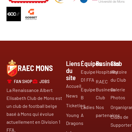
Liens
Équipes
Business
Club
RAEC MONS
du
Equipe
Hospitality
Histoire
site
D1 FFA
du Club
FAN SHOP
JOBS
RAEC
Accueil
Equipe
Business
Galerie
La Renaissance Albert
News
B
Club
Photos
Elisabeth Club de Mons est
Ticketing
un club de football belge
Ladies
Nos
Organigr
basé à Mons qui évolue
Young
A
partenaires
Clubs de
actuellement en Division 1
Dragons
Supporter
FFA.