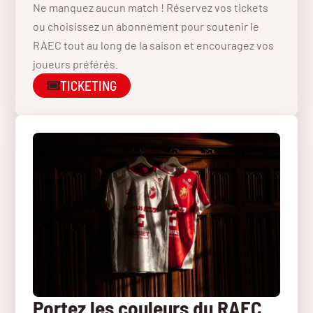
Ne manquez aucun match ! Réservez vos tickets
ou choisissez un abonnement pour soutenir le
RAEC tout au long de la saison et encouragez vos
joueurs préférés.
TICKETING
Portez les couleurs du RAEC