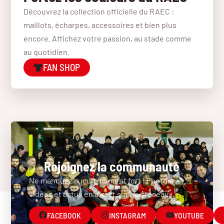
Découvrez la collection officielle du RAEC :
maillots, écharpes, accessoires et bien plus
encore. Affichez votre passion, au stade comme
au quotidien.
FAN SHOP
Rejoignez la communauté
Ne manquez aucun moment fort ! Photos,
vidéos et actus en direct sur nos réseaux.
FACEBOOK
INSTAGRAM
YOUTUBE