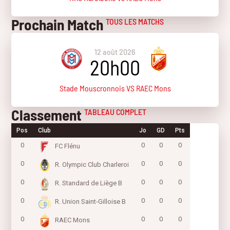
Prochain Match
TOUS LES MATCHS
12 août 2026
20h00
Stade Mouscronnois VS RAEC Mons
Classement
TABLEAU COMPLET
Pos
Club
Jo
GD
Pts
0
0
0
0
FC Flénu
0
0
0
0
R. Olympic Club Charleroi
0
0
0
0
R. Standard de Liège B
0
0
0
0
R. Union Saint-Gilloise B
0
0
0
0
RAEC Mons