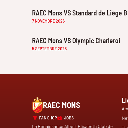
RAEC Mons VS Standard de Liège B
7 NOVEMBRE 2026
RAEC Mons VS Olympic Charleroi
5 SEPTEMBRE 2026
Li
RAEC MONS
Acc
FAN SHOP
JOBS
Ne
La Renaissance Albert Elisabeth Club de
Tic