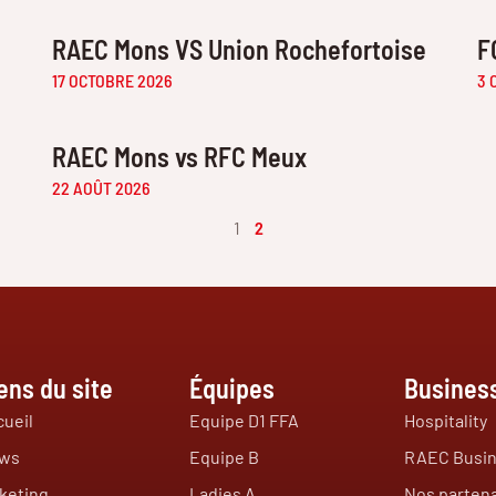
RAEC Mons VS Union Rochefortoise
F
17 OCTOBRE 2026
3 
RAEC Mons vs RFC Meux
22 AOÛT 2026
1
2
ens du site
Équipes
Busines
ueil
Equipe D1 FFA
Hospitality
ws
Equipe B
RAEC Busin
keting
Ladies A
Nos partena