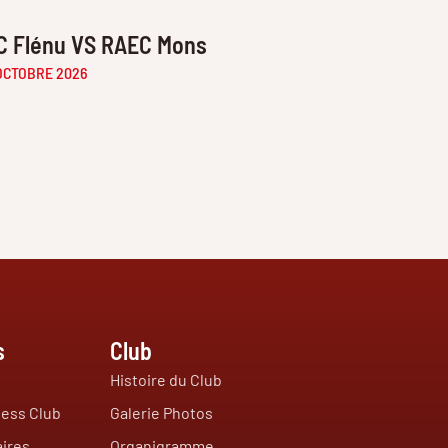
C Flénu VS RAEC Mons
OCTOBRE 2026
s
Club
Histoire du Club
ess Club
Galerie Photos
ires
Organigramme