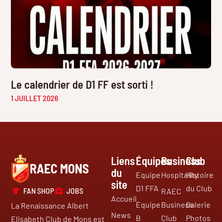
Le calendrier de D1 FF est sorti !
1 JUILLET 2026
Liens
Équipes
Business
Club
RAEC MONS
du
Equipe
Hospitality
Histoire
site
D1 FFA
du Club
FAN SHOP
JOBS
RAEC
Accueil
Equipe
Business
Galerie
La Renaissance Albert
News
B
Club
Photos
Elisabeth Club de Mons est