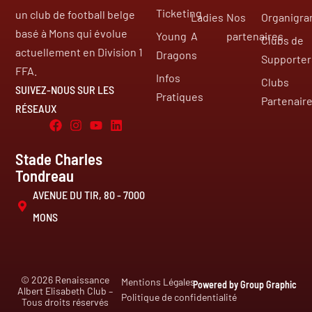
Ticketing
un club de football belge
Ladies
Nos
Organigr
basé à Mons qui évolue
Young
A
partenaires
Clubs de
actuellement en Division 1
Dragons
Supporter
FFA.
Infos
Clubs
SUIVEZ-NOUS SUR LES
Pratiques
Partenair
RÉSEAUX
Stade Charles
Tondreau
AVENUE DU TIR, 80 - 7000
MONS
© 2026 Renaissance
Mentions Légales
Powered by Group Graphic
Albert Elisabeth Club –
Politique de confidentialité
Tous droits réservés