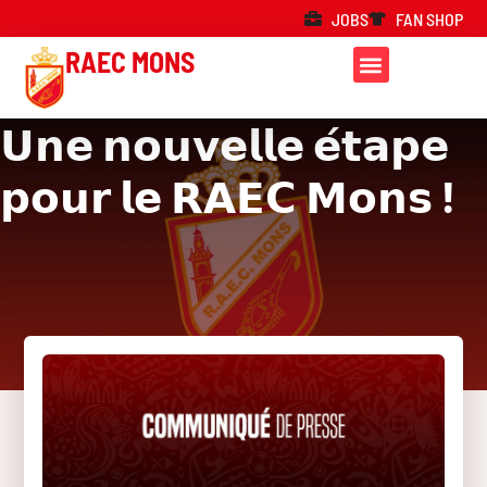
JOBS
FAN SHOP
RAEC MONS
𝗨𝗻𝗲 𝗻𝗼𝘂𝘃𝗲𝗹𝗹𝗲 𝗲́𝘁𝗮𝗽𝗲
𝗽𝗼𝘂𝗿 𝗹𝗲 𝗥𝗔𝗘𝗖 𝗠𝗼𝗻𝘀 !