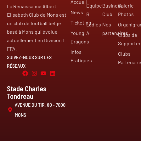
Accueil
Equipe
Business
Galerie
La Renaissance Albert
News
B
Club
Photos
Elisabeth Club de Mons est
Ticketing
un club de football belge
Ladies
Nos
Organigr
basé à Mons qui évolue
Young
A
partenaires
Clubs de
actuellement en Division 1
Dragons
Supporter
FFA.
Infos
Clubs
SUIVEZ-NOUS SUR LES
Pratiques
Partenair
RÉSEAUX
Stade Charles
Tondreau
AVENUE DU TIR, 80 - 7000
MONS