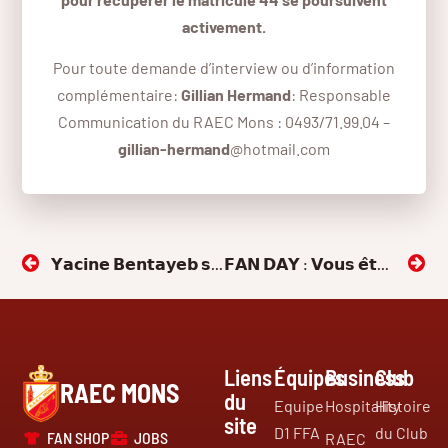
activement.
Pour toute demande d’interview ou d’information
complémentaire:
Gillian Hermand
: Responsable
Communication du RAEC Mons : 0493/71.99.04 –
gillian-hermand
@hotmail.com
𝗬𝗮𝗰𝗶𝗻𝗲 𝗕𝗲𝗻𝘁𝗮𝘆𝗲𝗯 𝘀’𝗲𝗻𝗴𝗮𝗴𝗲 𝗮𝘃𝗲𝗰 𝗹𝗲 𝗥𝗔𝗘𝗖 𝗠𝗼𝗻𝘀 !
𝗙𝗔𝗡 𝗗𝗔𝗬 : 𝗩𝗼𝘂𝘀 𝗲̂𝘁𝗲𝘀 𝗮𝘂 𝗰𝗼𝗲𝘂𝗿 𝗱𝗲 𝗹’𝗲́𝘃𝗲́𝗻𝗲𝗺𝗲𝗻𝘁 !
Liens
Équipes
Business
Club
RAEC MONS
du
Equipe
Hospitality
Histoire
site
D1 FFA
du Club
FAN SHOP
JOBS
RAEC