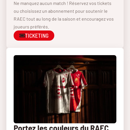
Ne manquez aucun match ! Réservez vos tickets
ou choisissez un abonnement pour soutenir le
RAEC tout au long de la saison et encouragez vos
joueurs préférés.
TICKETING
Portez les couleurs du RAEC