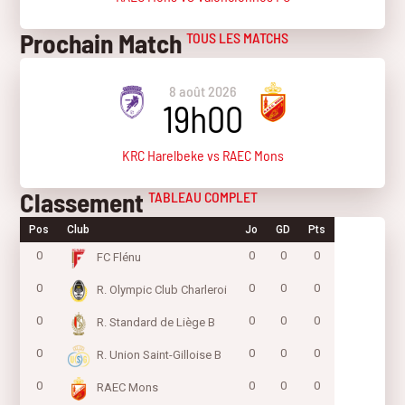
Prochain Match
TOUS LES MATCHS
8 août 2026
19h00
KRC Harelbeke vs RAEC Mons
Classement
TABLEAU COMPLET
Pos
Club
Jo
GD
Pts
0
0
0
0
FC Flénu
0
0
0
0
R. Olympic Club Charleroi
0
0
0
0
R. Standard de Liège B
0
0
0
0
R. Union Saint-Gilloise B
0
0
0
0
RAEC Mons