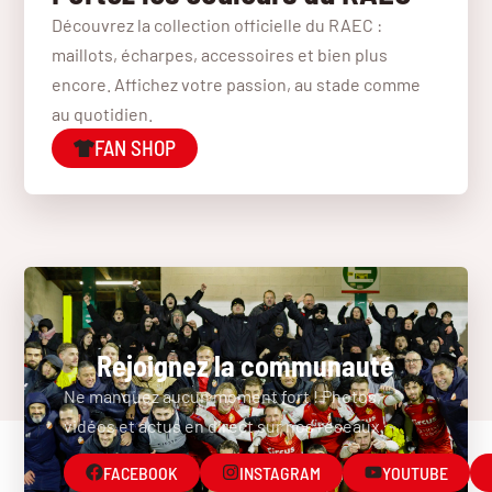
Découvrez la collection officielle du RAEC :
maillots, écharpes, accessoires et bien plus
encore. Affichez votre passion, au stade comme
au quotidien.
FAN SHOP
Rejoignez la communauté
Ne manquez aucun moment fort ! Photos,
vidéos et actus en direct sur nos réseaux.
FACEBOOK
INSTAGRAM
YOUTUBE