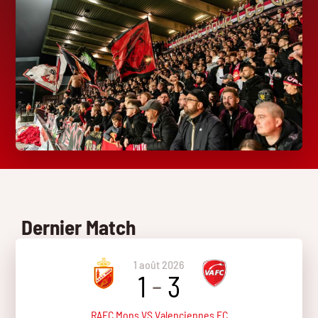
Dernier Match
1 août 2026
1
-
3
RAEC Mons VS Valenciennes FC