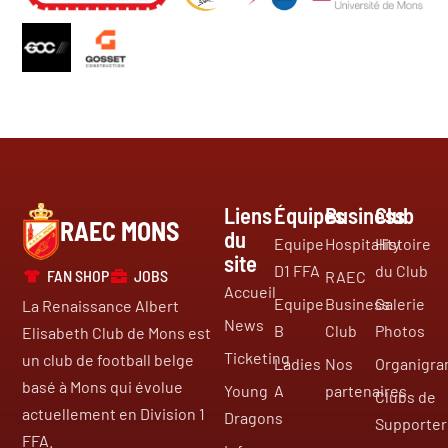
Liens
Équipes
Business
Club
RAEC MONS
du
Equipe
Hospitality
Histoire
site
D1 FFA
du Club
FAN SHOP
JOBS
RAEC
Accueil
Equipe
Business
Galerie
La Renaissance Albert
News
B
Club
Photos
Elisabeth Club de Mons est
Ticketing
un club de football belge
Ladies
Nos
Organigr
basé à Mons qui évolue
Young
A
partenaires
Clubs de
actuellement en Division 1
Dragons
Supporter
FFA.