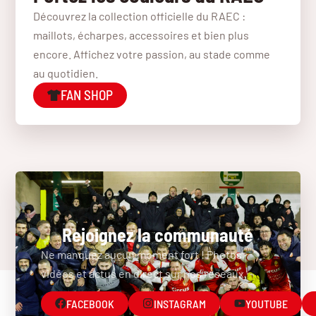
Découvrez la collection officielle du RAEC :
maillots, écharpes, accessoires et bien plus
encore. Affichez votre passion, au stade comme
au quotidien.
FAN SHOP
Rejoignez la communauté
Ne manquez aucun moment fort ! Photos,
vidéos et actus en direct sur nos réseaux.
FACEBOOK
INSTAGRAM
YOUTUBE