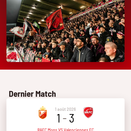
Dernier Match
1 août 2026
1
-
3
RAEC Mons VS Valenciennes FC