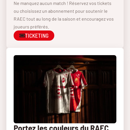
Ne manquez aucun match ! Réservez vos tickets
ou choisissez un abonnement pour soutenir le
RAEC tout au long de la saison et encouragez vos
joueurs préférés.
TICKETING
Portez les couleurs du RAEC