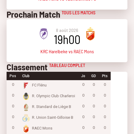
Prochain Match
TOUS LES MATCHS
8 août 2026
19h00
KRC Harelbeke vs RAEC Mons
Classement
TABLEAU COMPLET
Pos
Club
Jo
GD
Pts
0
0
0
0
FC Flénu
0
0
0
0
R. Olympic Club Charleroi
0
0
0
0
R. Standard de Liège B
0
0
0
0
R. Union Saint-Gilloise B
0
0
0
0
RAEC Mons