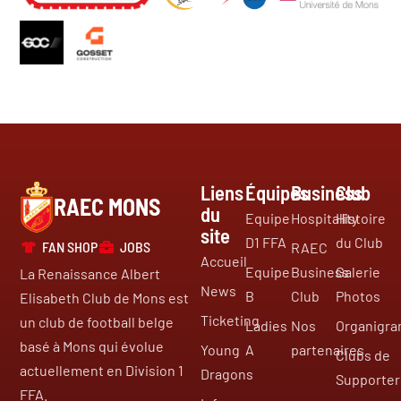
Liens
Équipes
Business
Club
RAEC MONS
du
Equipe
Hospitality
Histoire
site
D1 FFA
du Club
FAN SHOP
JOBS
RAEC
Accueil
Equipe
Business
Galerie
La Renaissance Albert
News
B
Club
Photos
Elisabeth Club de Mons est
Ticketing
un club de football belge
Ladies
Nos
Organigr
basé à Mons qui évolue
Young
A
partenaires
Clubs de
actuellement en Division 1
Dragons
Supporter
FFA.