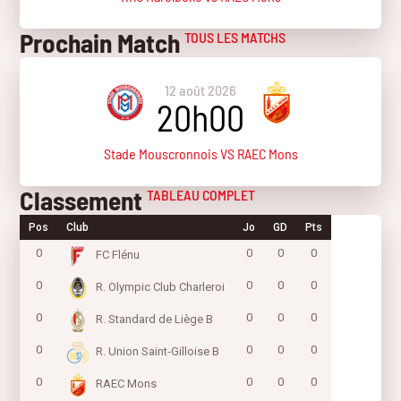
Prochain Match
TOUS LES MATCHS
12 août 2026
20h00
Stade Mouscronnois VS RAEC Mons
Classement
TABLEAU COMPLET
Pos
Club
Jo
GD
Pts
0
0
0
0
FC Flénu
0
0
0
0
R. Olympic Club Charleroi
0
0
0
0
R. Standard de Liège B
0
0
0
0
R. Union Saint-Gilloise B
0
0
0
0
RAEC Mons