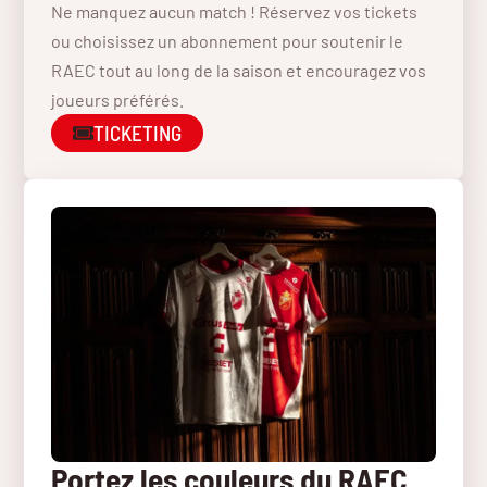
Ne manquez aucun match ! Réservez vos tickets
ou choisissez un abonnement pour soutenir le
RAEC tout au long de la saison et encouragez vos
joueurs préférés.
TICKETING
Portez les couleurs du RAEC