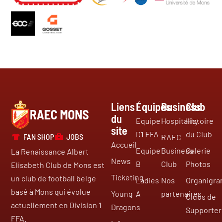
Liens
Équipes
Business
Club
RAEC MONS
du
Equipe
Hospitality
Histoire
site
D1 FFA
du Club
FAN SHOP
JOBS
RAEC
Accueil
Equipe
Business
Galerie
La Renaissance Albert
News
B
Club
Photos
Elisabeth Club de Mons est
Ticketing
un club de football belge
Ladies
Nos
Organigr
basé à Mons qui évolue
Young
A
partenaires
Clubs de
actuellement en Division 1
Dragons
Supporter
FFA.