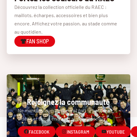
Découvrez la collection officielle du RAEC :
maillots, écharpes, accessoires et bien plus
encore. Affichez votre passion, au stade comme
au quotidien.
FAN SHOP
Rejoignez la communauté
Ne manquez aucun moment fort ! Photos,
vidéos et actus en direct sur nos réseaux.
FACEBOOK
INSTAGRAM
YOUTUBE