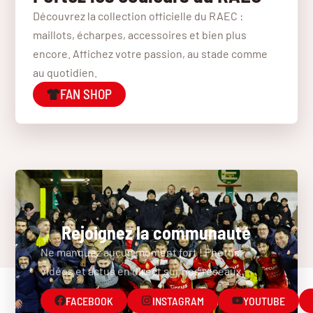
Découvrez la collection officielle du RAEC :
maillots, écharpes, accessoires et bien plus
encore. Affichez votre passion, au stade comme
au quotidien.
FAN SHOP
Rejoignez la communauté
Ne manquez aucun moment fort ! Photos,
vidéos et actus en direct sur nos réseaux.
FACEBOOK
INSTAGRAM
YOUTUBE