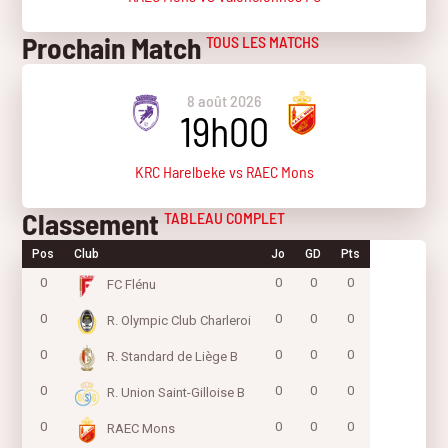
Prochain Match
TOUS LES MATCHS
8 août 2026
19h00
KRC Harelbeke vs RAEC Mons
Classement
TABLEAU COMPLET
Pos
Club
Jo
GD
Pts
0
0
0
0
FC Flénu
0
0
0
0
R. Olympic Club Charleroi
0
0
0
0
R. Standard de Liège B
0
0
0
0
R. Union Saint-Gilloise B
0
0
0
0
RAEC Mons