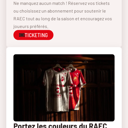
Ne manquez aucun match ! Réservez vos tickets
ou choisissez un abonnement pour soutenir le
RAEC tout au long de la saison et encouragez vos
joueurs préférés.
TICKETING
Portez les couleurs du RAEC