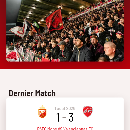
Dernier Match
1 août 2026
1
-
3
RAEC Mons VS Valenciennes FC