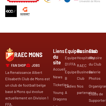
Liens
Équipes
Business
Club
RAEC MONS
du
Equipe
Hospitality
Histoire
site
D1 FFA
du Club
FAN SHOP
JOBS
RAEC
Accueil
Equipe
Business
Galerie
La Renaissance Albert
News
B
Club
Photos
Elisabeth Club de Mons est
Ticketing
un club de football belge
Ladies
Nos
Organigr
basé à Mons qui évolue
Young
A
partenaires
Clubs de
actuellement en Division 1
Dragons
Supporter
FFA.