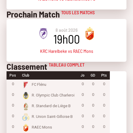
Prochain Match
TOUS LES MATCHS
8 août 2026
19h00
KRC Harelbeke vs RAEC Mons
Classement
TABLEAU COMPLET
Pos
Club
Jo
GD
Pts
0
0
0
0
FC Flénu
0
0
0
0
R. Olympic Club Charleroi
0
0
0
0
R. Standard de Liège B
0
0
0
0
R. Union Saint-Gilloise B
0
0
0
0
RAEC Mons