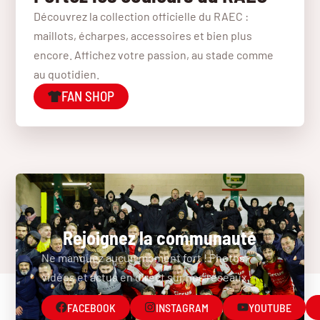
Découvrez la collection officielle du RAEC :
maillots, écharpes, accessoires et bien plus
encore. Affichez votre passion, au stade comme
au quotidien.
FAN SHOP
Rejoignez la communauté
Ne manquez aucun moment fort ! Photos,
vidéos et actus en direct sur nos réseaux.
FACEBOOK
INSTAGRAM
YOUTUBE