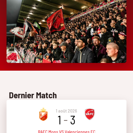
Dernier Match
1 août 2026
1
-
3
RAEC Mons VS Valenciennes FC