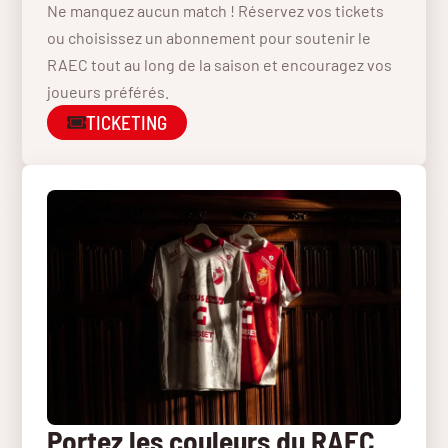
Ne manquez aucun match ! Réservez vos tickets
ou choisissez un abonnement pour soutenir le
RAEC tout au long de la saison et encouragez vos
joueurs préférés.
TICKETING
Portez les couleurs du RAEC