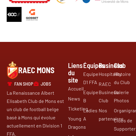
Liens
Équipes
Business
Club
RAEC MONS
du
Equipe
Hospitality
Histoire
site
D1 FFA
du Club
FAN SHOP
JOBS
RAEC
Accueil
Equipe
Business
Galerie
La Renaissance Albert
News
B
Club
Photos
Elisabeth Club de Mons est
Ticketing
un club de football belge
Ladies
Nos
Organigr
basé à Mons qui évolue
Young
A
partenaires
Clubs de
actuellement en Division 1
Dragons
Supporter
FFA.