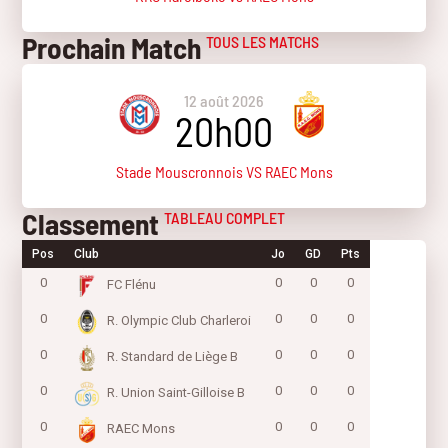
Prochain Match
TOUS LES MATCHS
12 août 2026
20h00
Stade Mouscronnois VS RAEC Mons
Classement
TABLEAU COMPLET
Pos
Club
Jo
GD
Pts
0
0
0
0
FC Flénu
0
0
0
0
R. Olympic Club Charleroi
0
0
0
0
R. Standard de Liège B
0
0
0
0
R. Union Saint-Gilloise B
0
0
0
0
RAEC Mons