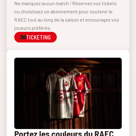
Ne manquez aucun match ! Réservez vos tickets
ou choisissez un abonnement pour soutenir le
RAEC tout au long de la saison et encouragez vos
joueurs préférés.
TICKETING
Portez les couleurs du RAEC