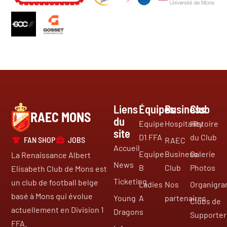
Liens
Équipes
Business
Club
RAEC MONS
du
Equipe
Hospitality
Histoire
site
D1 FFA
du Club
FAN SHOP
JOBS
RAEC
Accueil
Equipe
Business
Galerie
La Renaissance Albert
News
B
Club
Photos
Elisabeth Club de Mons est
Ticketing
un club de football belge
Ladies
Nos
Organigr
basé à Mons qui évolue
Young
A
partenaires
Clubs de
actuellement en Division 1
Dragons
Supporter
FFA.