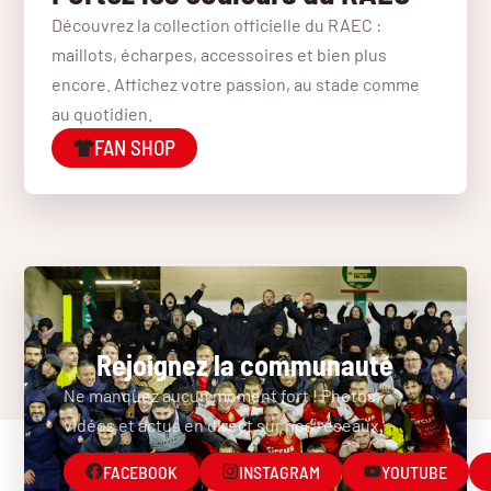
Découvrez la collection officielle du RAEC :
maillots, écharpes, accessoires et bien plus
encore. Affichez votre passion, au stade comme
au quotidien.
FAN SHOP
Rejoignez la communauté
Ne manquez aucun moment fort ! Photos,
vidéos et actus en direct sur nos réseaux.
FACEBOOK
INSTAGRAM
YOUTUBE