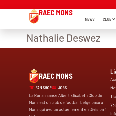
RAEC MONS
NEWS
CLUB
Nathalie Deswez
Li
RAEC MONS
Acc
FAN SHOP
JOBS
Ne
La Renaissance Albert Elisabeth Club de
Tic
Mons est un club de football belge basé à
Yo
Mons qui évolue actuellement en Division 1
Inf