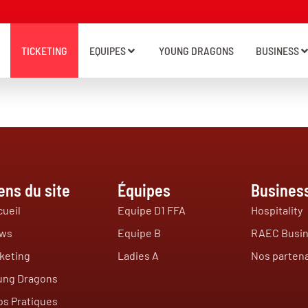
TICKETING
EQUIPES
YOUNG DRAGONS
BUSINESS
ens du site
Équipes
Busines
ueil
Equipe D1 FFA
Hospitality
ws
Equipe B
RAEC Busin
keting
Ladies A
Nos partena
ung Dragons
os Pratiques