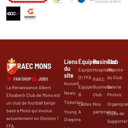
Liens
Équipes
Business
Club
RAEC MONS
du
Equipe
Hospitality
Histoire
site
D1 FFA
du Club
FAN SHOP
JOBS
RAEC
Accueil
Equipe
Business
Galerie
La Renaissance Albert
News
B
Club
Photos
Elisabeth Club de Mons est
Ticketing
un club de football belge
Ladies
Nos
Organigr
basé à Mons qui évolue
Young
A
partenaires
Clubs de
actuellement en Division 1
Dragons
Supporter
FFA.