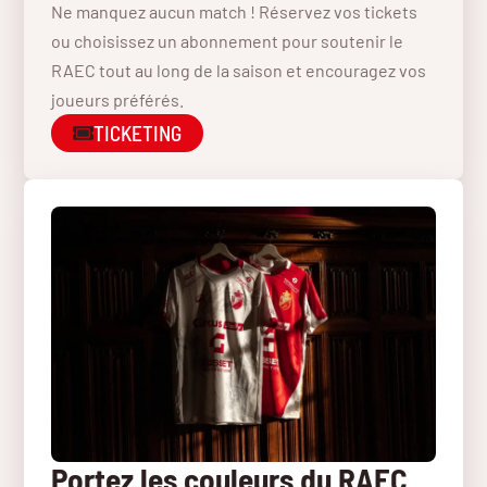
Ne manquez aucun match ! Réservez vos tickets
ou choisissez un abonnement pour soutenir le
RAEC tout au long de la saison et encouragez vos
joueurs préférés.
TICKETING
Portez les couleurs du RAEC