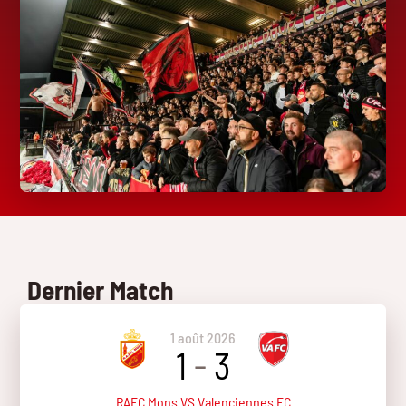
Dernier Match
1 août 2026
1
-
3
RAEC Mons VS Valenciennes FC