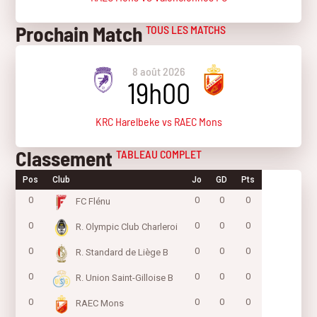
Prochain Match
TOUS LES MATCHS
8 août 2026
19h00
KRC Harelbeke vs RAEC Mons
Classement
TABLEAU COMPLET
Pos
Club
Jo
GD
Pts
0
0
0
0
FC Flénu
0
0
0
0
R. Olympic Club Charleroi
0
0
0
0
R. Standard de Liège B
0
0
0
0
R. Union Saint-Gilloise B
0
0
0
0
RAEC Mons