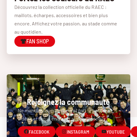
Découvrez la collection officielle du RAEC :
maillots, écharpes, accessoires et bien plus
encore. Affichez votre passion, au stade comme
au quotidien.
FAN SHOP
Rejoignez la communauté
Ne manquez aucun moment fort ! Photos,
vidéos et actus en direct sur nos réseaux.
FACEBOOK
INSTAGRAM
YOUTUBE