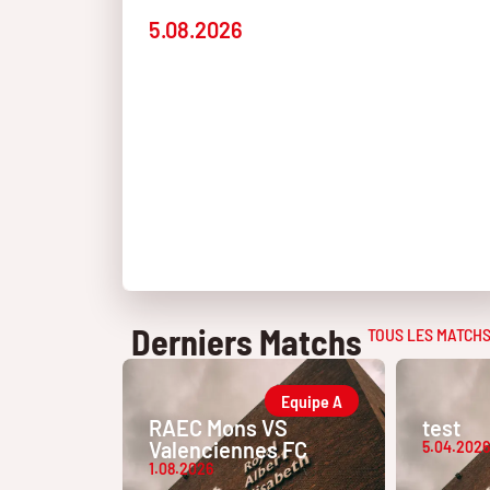
5.08.2026
Derniers Matchs
TOUS LES MATCH
Equipe A
RAEC Mons VS
test
Valenciennes FC
5.04.2026
1.08.2026