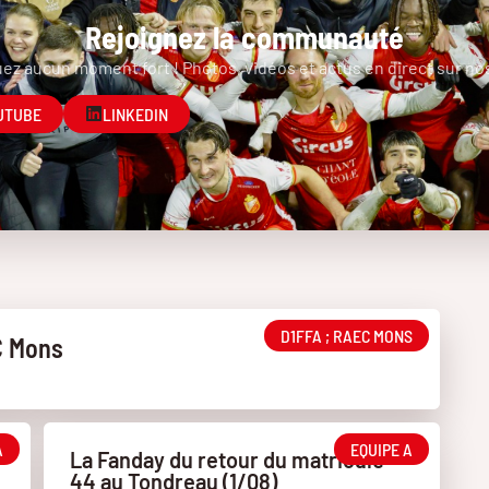
Rejoignez la communauté
z aucun moment fort ! Photos, vidéos et actus en direct sur no
UTUBE
LINKEDIN
D1FFA ; RAEC MONS
C Mons
A
EQUIPE A
La Fanday du retour du matricule
44 au Tondreau (1/08)