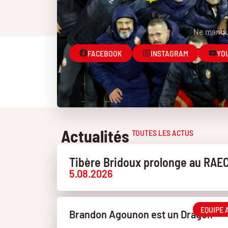
Ne manque
FACEBOOK
INSTAGRAM
YO
Actualités
TOUTES LES ACTUS
Tibère Bridoux prolonge au RAE
5.08.2026
EQUIPE 
Brandon Agounon est un Dragon