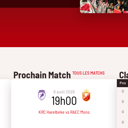
Prochain Match
Cl
TOUS LES MATCHS
Pos
8 août 2026
0
19h00
0
KRC Harelbeke vs RAEC Mons
0
0