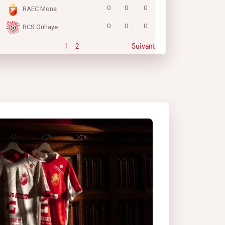
0
0
0
RAEC Mons
0
0
0
RCS Onhaye
1
2
Suivant