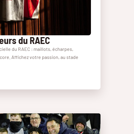
leurs du RAEC
cielle du RAEC : maillots, écharpes,
core. Affichez votre passion, au stade