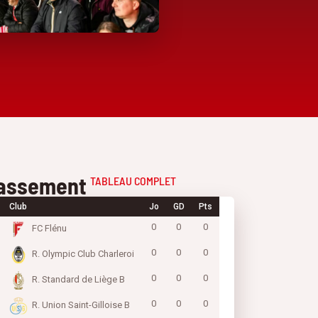
assement
TABLEAU COMPLET
Club
Jo
GD
Pts
0
0
0
FC Flénu
0
0
0
R. Olympic Club Charleroi
0
0
0
R. Standard de Liège B
0
0
0
R. Union Saint-Gilloise B