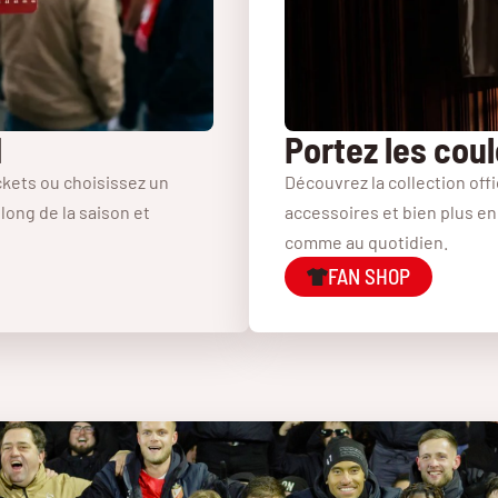
d
Portez les cou
kets ou choisissez un
Découvrez la collection offi
ong de la saison et
accessoires et bien plus en
comme au quotidien.
FAN SHOP