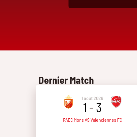
Dernier Match
1 août 2026
1
-
3
RAEC Mons VS Valenciennes FC