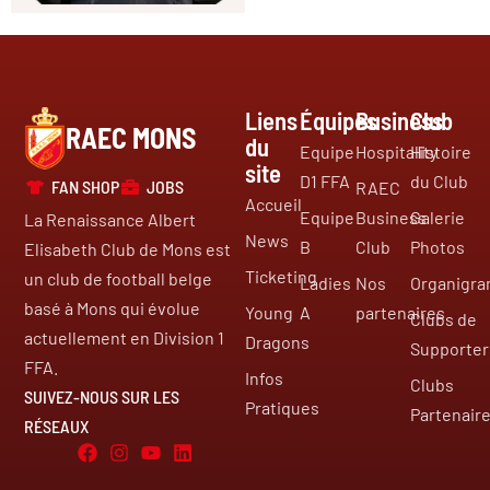
Liens
Équipes
Business
Club
RAEC MONS
du
Equipe
Hospitality
Histoire
site
D1 FFA
du Club
FAN SHOP
JOBS
RAEC
Accueil
Equipe
Business
Galerie
La Renaissance Albert
News
B
Club
Photos
Elisabeth Club de Mons est
Ticketing
un club de football belge
Ladies
Nos
Organigr
basé à Mons qui évolue
Young
A
partenaires
Clubs de
actuellement en Division 1
Dragons
Supporter
FFA.
Infos
Clubs
SUIVEZ-NOUS SUR LES
Pratiques
Partenair
RÉSEAUX