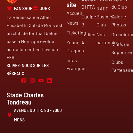
site
D1 FFA
du Club
FAN SHOP
JOBS
RAEC
Accueil
Equipe
Business
Galerie
La Renaissance Albert
News
B
Club
Photos
Elisabeth Club de Mons est
Ticketing
un club de football belge
Ladies
Nos
Organigr
basé à Mons qui évolue
Young
A
partenaires
Clubs de
actuellement en Division 1
Dragons
Supporter
FFA.
Infos
Clubs
SUIVEZ-NOUS SUR LES
Pratiques
Partenair
RÉSEAUX
Stade Charles
Tondreau
AVENUE DU TIR, 80 - 7000
MONS