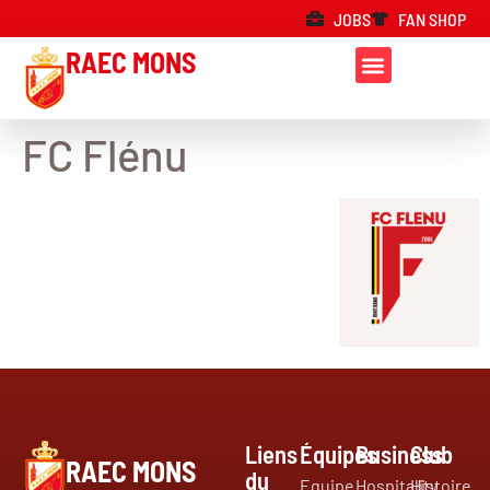
JOBS
FAN SHOP
RAEC MONS
FC Flénu
Liens
Équipes
Business
Club
RAEC MONS
du
Equipe
Hospitality
Histoire